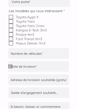
O
Les modèles qui vous intéressent
*
b
Toyota Aygo X
l
i
Toyota Yaris
g
Toyota Yaris Cross
a
Kangoo E-Tech 3m3
t
Proace 4m3
o
i
Ford Transit 6m3
r
Maxus Deliver 7m3
e